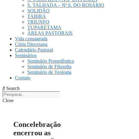
S. TALHADA – Nª.S. DO ROSÁRIO
SOLIDÃO
TABIRA
TRIUNFO
TUPARETAMA
ÁREAS PASTORAIS
Vida consagrada
Cúria Diocesana
Calendário Pastoral
Seminários
Seminário Propedêutico
Seminário de Filosofia
Seminário de Teologia
Contato
Search
Close
Concelebração
encerrou as