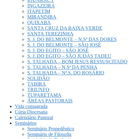
IGUARACY
INGAZEIRA
ITAPETIM
MIRANDIBA
QUIXABA
SANTA CRUZ DA BAIXA VERDE
SANTA TEREZINHA
S. J. DO BELMONTE – N.Sª DAS DORES
S. J. DO BELMONTE – SÃO JOSÉ
S. J. DO EGITO – SÃO JOSÉ
S. J. DO EGITO – SÃO JUDAS TADEU
S. TALHADA – BOM JESUS RESSUSCITADO
S. TALHADA – N.Sª DA PENHA
S. TALHADA – Nª.S. DO ROSÁRIO
SOLIDÃO
TABIRA
TRIUNFO
TUPARETAMA
ÁREAS PASTORAIS
Vida consagrada
Cúria Diocesana
Calendário Pastoral
Seminários
Seminário Propedêutico
Seminário de Filosofia