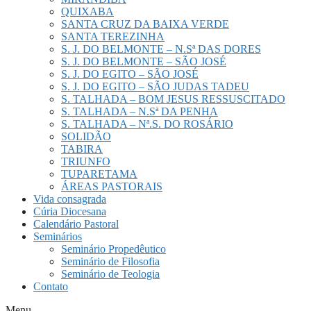
QUIXABA
SANTA CRUZ DA BAIXA VERDE
SANTA TEREZINHA
S. J. DO BELMONTE – N.Sª DAS DORES
S. J. DO BELMONTE – SÃO JOSÉ
S. J. DO EGITO – SÃO JOSÉ
S. J. DO EGITO – SÃO JUDAS TADEU
S. TALHADA – BOM JESUS RESSUSCITADO
S. TALHADA – N.Sª DA PENHA
S. TALHADA – Nª.S. DO ROSÁRIO
SOLIDÃO
TABIRA
TRIUNFO
TUPARETAMA
ÁREAS PASTORAIS
Vida consagrada
Cúria Diocesana
Calendário Pastoral
Seminários
Seminário Propedêutico
Seminário de Filosofia
Seminário de Teologia
Contato
Menu