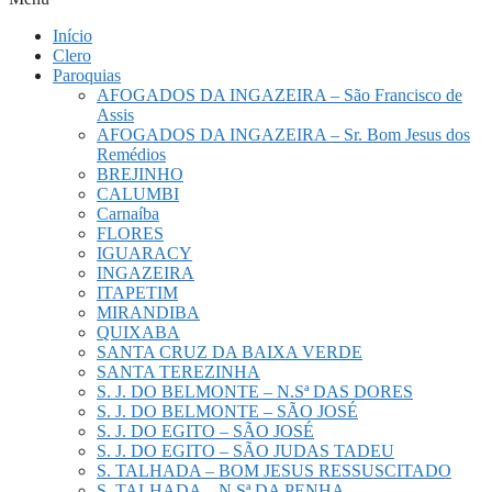
Início
Clero
Paroquias
AFOGADOS DA INGAZEIRA – São Francisco de
Assis
AFOGADOS DA INGAZEIRA – Sr. Bom Jesus dos
Remédios
BREJINHO
CALUMBI
Carnaíba
FLORES
IGUARACY
INGAZEIRA
ITAPETIM
MIRANDIBA
QUIXABA
SANTA CRUZ DA BAIXA VERDE
SANTA TEREZINHA
S. J. DO BELMONTE – N.Sª DAS DORES
S. J. DO BELMONTE – SÃO JOSÉ
S. J. DO EGITO – SÃO JOSÉ
S. J. DO EGITO – SÃO JUDAS TADEU
S. TALHADA – BOM JESUS RESSUSCITADO
S. TALHADA – N.Sª DA PENHA